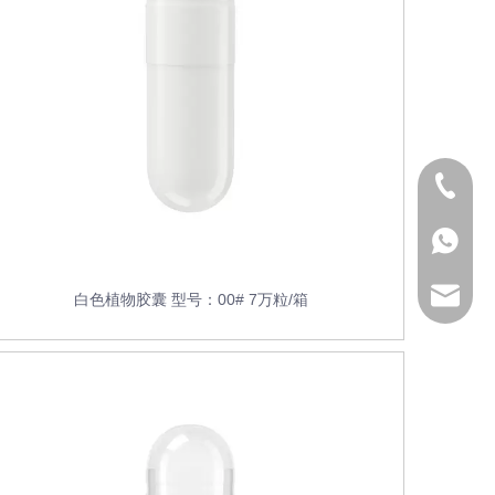
159665
186159
186159
sale2@d
白色植物胶囊 型号：00# 7万粒/箱
dfszsan