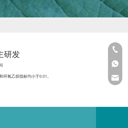
159665
主研发
186159
186159
站
环氧乙烷指标均小于0.01。
sale2@d
dfszsan