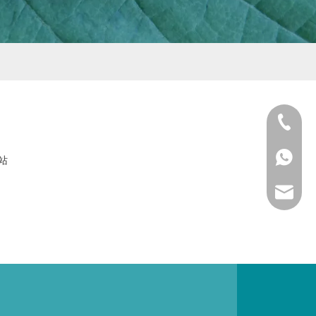
159665
186159
186159
站
sale2@d
dfszsan